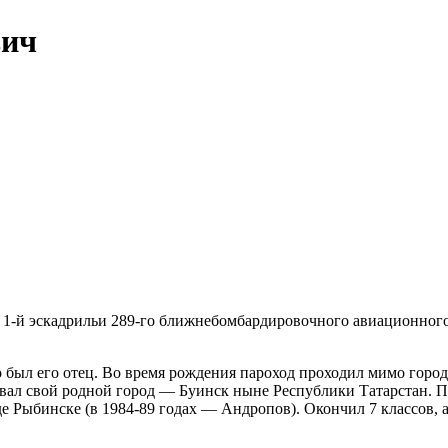
вич
1-й эскадрильи 289-го ближнебомбардировочного авиационного
го был его отец. Во время рождения пароход проходил мимо горо
азвал свой родной город — Буинск ныне Республики Татарстан. 
е Рыбинске (в 1984-89 годах — Андропов). Окончил 7 классов, 