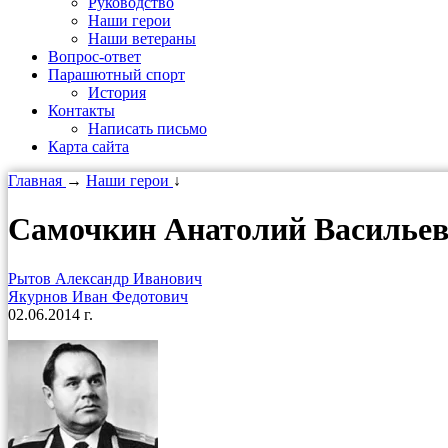
Руководство
Наши герои
Наши ветераны
Вопрос-ответ
Парашютный спорт
История
Контакты
Написать письмо
Карта сайта
Главная
→
Наши герои
↓
Самочкин Анатолий Василье
Рытов Александр Иванович
Якурнов Иван Федотович
02.06.2014 г.