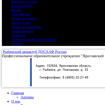
Цены на услуги
Безопасность
(1)
Видео
(9)
Документы
(4)
Наши ветераны
(3)
Наши герои
(16)
Наши достижения
(12)
Наши крылья
(2)
Новости
(25)
Патриотисеское воспитание
(3)
Услуги
(5)
Рыбинский авиаклуб ДОСААФ России
Профессиональное образовательное учреждение "Ярославский 
Главная
Архивы
О нас