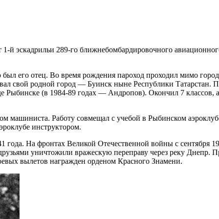
1-й эскадрильи 289-го ближнебомбардировочного авиационног
го был его отец. Во время рождения пароход проходил мимо горо
азвал свой родной город — Буинск ныне Республики Татарстан. 
е Рыбинске (в 1984-89 годах — Андропов). Окончил 7 классов, 
ом машиниста. Работу совмещал с учебой в Рыбинском аэроклуб
эроклубе инструктором.
 года. На фронтах Великой Отечественной войны с сентября 194
рузьями уничтожили вражескую переправу через реку Днепр. Пр
боевых вылетов награжден орденом Красного Знамени.