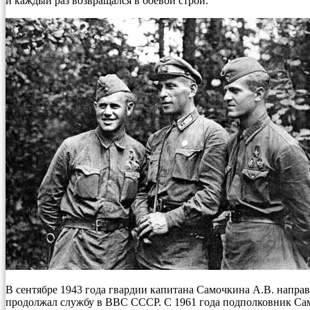
и каждый раз возвращался в боевой строй.
В сентябре 1943 года гвардии капитана Самочкина А.В. напра
продолжал службу в ВВС СССР. С 1961 года подполковник Сам