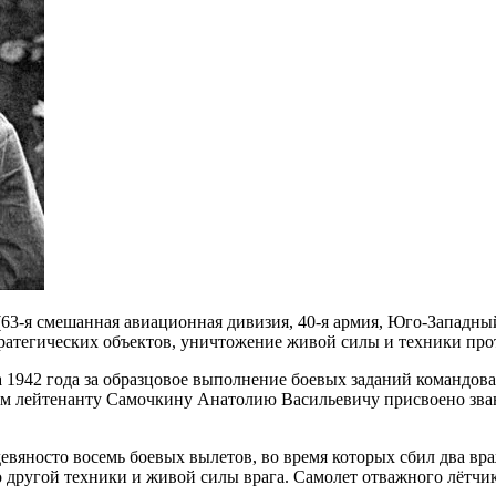
63-я смешанная авиационная дивизия, 40-я армия, Юго-Западны
ратегических объектов, уничтожение живой силы и техники прот
 1942 года за образцовое выполнение боевых заданий командов
зм лейтенанту Самочкину Анатолию Васильевичу присвоено зва
евяносто восемь боевых вылетов, во время которых сбил два в
о другой техники и живой силы врага. Самолет отважного лётчи