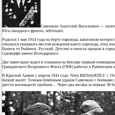
Самочкин Анатолий Васильевич — пилот 
Юго-Западного фронта, лейтенант.
Родился 1 мая 1914 года на борту парохода, капитаном которо
отказался указывать местом рождения каюту парохода, отец н
Буинск то Рыбинск. Русский. Детство и юность прошли в город
судоверфи имени Володарского.
Две навигации ходил в плавания на буксире первым помощник
Гражданского Воздушного Флота (ГВФ) работал в Рыбинском а
В Красной Армии с апреля 1941 года. Член ВКП(б)/КПСС с 1941
боевой вылет. Точным бомбовым ударом Самочкин с боевыми д
двести восемьдесят пробоин… Через два месяца за первые 38 