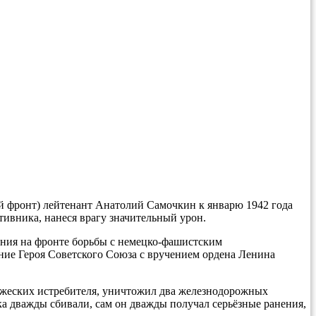
й фронт) лейтенант Анатолий Самочкин к январю 1942 года
ивника, нанеся врагу значительный урон.
ания на фронте борьбы с немецко-фашистским
ние Героя Советского Союза с вручением ордена Ленина
ражеских истребителя, уничтожил два железнодорожных
ка дважды сбивали, сам он дважды получал серьёзные ранения,