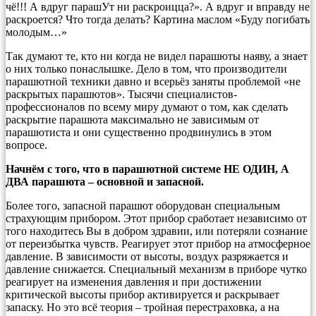
чё!!! А вдруг парашУт ни раскроицца?». А вдруг и вправду не
раскроется? Что тогда делать? Картина маслом «Буду погибать
молодым…»
Так думают те, кто ни когда не видел парашюты наяву, а знает
о них только понаслышке. Дело в том, что производители
парашютной техники давно и всерьёз заняты проблемой «не
раскрытых парашютов». Тысячи специалистов-
профессионалов по всему миру думают о том, как сделать
раскрытие парашюта максимально не зависимым от
парашютиста и они существенно продвинулись в этом
вопросе.
Начнём с того, что в парашютной системе НЕ ОДИН, А
ДВА парашюта – основной и запасной.
Более того, запасной парашют оборудован специальным
страхующим прибором. Этот прибор сработает независимо от
того находитесь Вы в добром здравии, или потеряли сознание
от переизбытка чувств. Реагирует этот прибор на атмосферное
давление. В зависимости от высоты, воздух разряжается и
давление снижается. Специальный механизм в приборе чутко
реагирует на изменения давления и при достижении
критической высоты прибор активируется и раскрывает
запаску. Но это всё теория – тройная перестраховка, а на