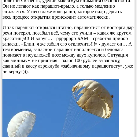
полётных качеств, уделив максимум внимания безопасности.
Он не летают как парашют-крыло, а только медленно
снижается. У него даже кольца нет, которое надо дёргать –
весь процесс открытия происходит автоматически.
И так парашют открылся штатно, парашютист от восторга дар
речи потерял, позабыл всё, чему его учили – какая же кругом
красотища!!! И вдруг… Трррррррр-БАМ – сработал прибор
запаски. «Блин, я же забыл его отключить!!!» - думает он… А
тем временем, запасной парашют наполняется и бедолага
повисает в неуклюжей позе между двух куполов. Ситуация
как минимум не приятная – залог 100 рублей за запаску,
сданный в кассу аэроклуба «забывчивому парашютисту», уже
не вернут))).