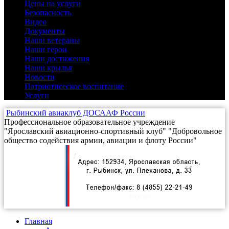
Цены на услуги
Безопасность
(1)
Видео
(9)
Документы
(4)
Наши ветераны
(3)
Наши герои
(16)
Наши достижения
(12)
Наши крылья
(2)
Новости
(25)
Патриотисеское воспитание
(3)
Услуги
(5)
Рыбинский авиаклуб ДОСААФ России
Профессиональное образовательное учреждение
"Ярославский авиационно-спортивный клуб" "Добровольное
общество содействия армии, авиации и флоту России"
Главная