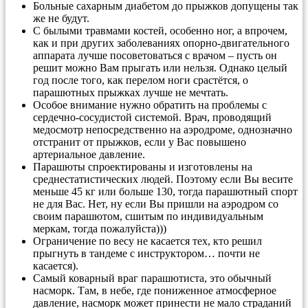
Больные сахарным диабетом до прыжков допущены так
же не будут.
С былыми травмами костей, особенно ног, а впрочем,
как и при других заболеваниях опорно-двигательного
аппарата лучше посоветоваться с врачом – пусть он
решит можно Вам прыгать или нельзя. Однако целый
год после того, как перелом ноги срастётся, о
парашютных прыжках лучше не мечтать.
Особое внимание нужно обратить на проблемы с
сердечно-сосудистой системой. Врач, проводящий
медосмотр непосредственно на аэродроме, однозначно
отстранит от прыжков, если у Вас повышено
артериальное давление.
Парашюты спроектированы и изготовлены на
среднестатистических людей. Поэтому если Вы весите
меньше 45 кг или больше 130, тогда парашютный спорт
не для Вас. Нет, ну если Вы пришли на аэродром со
своим парашютом, сшитым по индивидуальным
меркам, тогда пожалуйста)))
Ограничение по весу не касается тех, кто решил
прыгнуть в тандеме с инструктором… почти не
касается).
Самый коварный враг парашютиста, это обычный
насморк. Там, в небе, где пониженное атмосферное
давление, насморк может принести не мало страданий