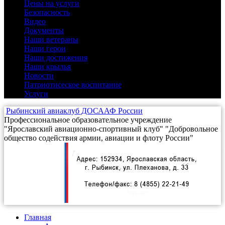
Цены на услуги
Безопасность
(1)
Видео
(9)
Документы
(4)
Наши ветераны
(3)
Наши герои
(16)
Наши достижения
(12)
Наши крылья
(2)
Новости
(25)
Патриотисеское воспитание
(3)
Услуги
(5)
Рыбинский авиаклуб ДОСААФ России
Профессиональное образовательное учреждение
"Ярославский авиационно-спортивный клуб" "Добровольное
общество содействия армии, авиации и флоту России"
Главная