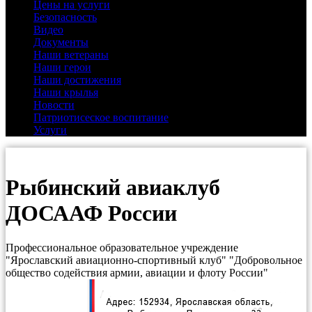
Цены на услуги
Безопасность
(1)
Видео
(9)
Документы
(4)
Наши ветераны
(3)
Наши герои
(16)
Наши достижения
(12)
Наши крылья
(2)
Новости
(25)
Патриотисеское воспитание
(3)
Услуги
(5)
Рыбинский авиаклуб
ДОСААФ России
Профессиональное образовательное учреждение
"Ярославский авиационно-спортивный клуб" "Добровольное
общество содействия армии, авиации и флоту России"